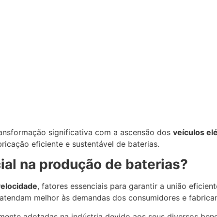
ransformação significativa com a ascensão dos
veículos el
icação eficiente e sustentável de baterias.
cial na produção de baterias?
velocidade
, fatores essenciais para garantir a união eficie
s atendam melhor às demandas dos consumidores e fabrican
mente adotadas na indústria devido aos seus diversos bene