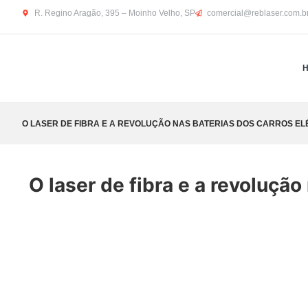
R. Regino Aragão, 395 – Moinho Velho, SP
comercial@reblaser.com.b
O LASER DE FIBRA E A REVOLUÇÃO NAS BATERIAS DOS CARROS EL
O laser de fibra e a revolução