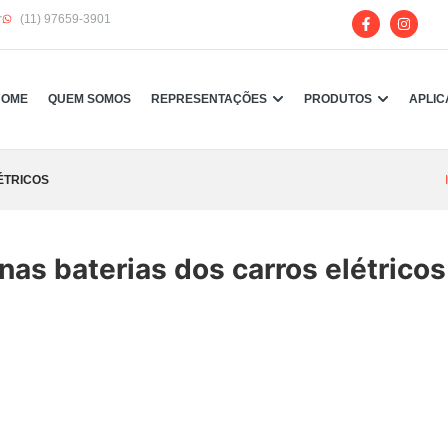
r
(11) 97659-3901
HOME
QUEM SOMOS
REPRESENTAÇÕES
PRODUTOS
APLI
ÉTRICOS
 nas baterias dos carros elétricos