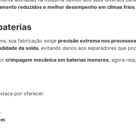
gamento reduzidos e melhor desempenho em climas frios
baterias
ens, sua fabricação exige
precisão extrema nos processo
ndidade da solda
, evitando danos aos separadores que po
por
crimpagem mecânica em baterias menores
, agora req
estaca por oferecer:
o
gem