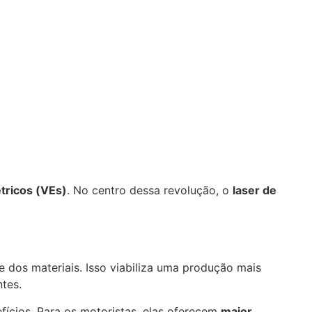
étricos (VEs)
. No centro dessa revolução, o
laser de
nte dos materiais. Isso viabiliza uma produção mais
tes.
fícios. Para os motoristas, elas oferecem
maior