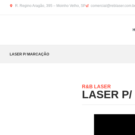
R. Regino Aragão, 395 – Moinho Velho, SP
comercial@reblaser.com.b
LASER P/ MARCAÇÃO
R&B LASER
LASER P