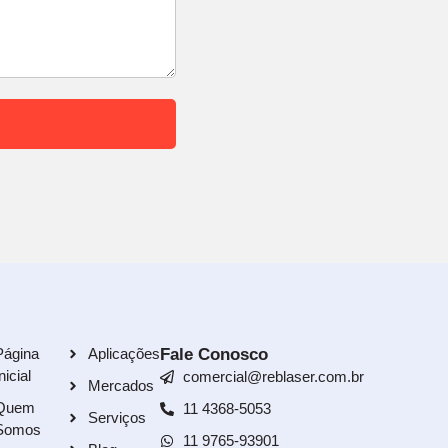
Página
Aplicações
Fale Conosco
nicial
comercial@reblaser.com.br
Mercados
Quem
11 4368-5053
Serviços
Somos
11 9765-93901