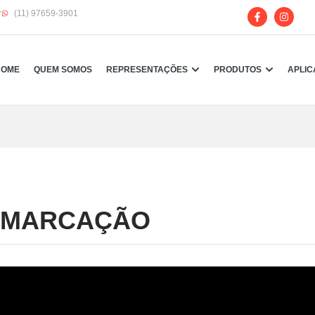
r
(11) 97659-3901
HOME
QUEM SOMOS
REPRESENTAÇÕES
PRODUTOS
APLI
/ MARCAÇÃO