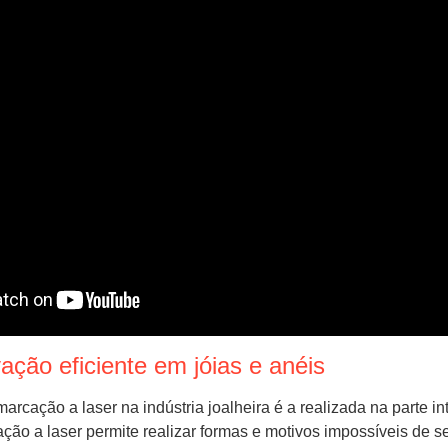
ção eficiente em jóias e anéis
arcação a laser na indústria joalheira é a realizada na parte i
ção a laser permite realizar formas e motivos impossíveis de 