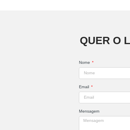
QUER O 
Nome
Email
Mensagem