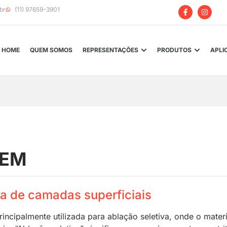
br
(11) 97659-3901
HOME
QUEM SOMOS
REPRESENTAÇÕES
PRODUTOS
APLI
GEM
va de camadas superficiais
incipalmente utilizada para ablação seletiva, onde o mater