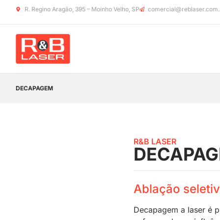
R. Regino Aragão, 395 – Moinho Velho, SP
comercial@reblaser.com.
DECAPAGEM
R&B LASER
DECAPA
Ablação seleti
Decapagem a laser é pr