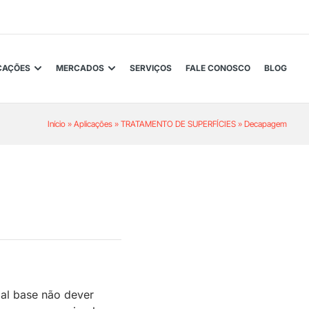
CAÇÕES
MERCADOS
SERVIÇOS
FALE CONOSCO
BLOG
Início
»
Aplicações
»
TRATAMENTO DE SUPERFÍCIES
»
Decapagem
ial base não dever