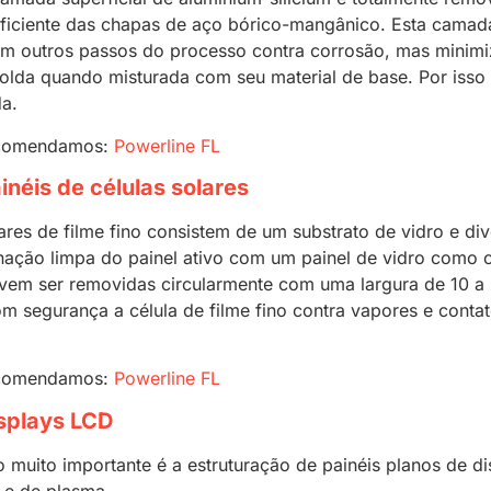
ficiente das chapas de aço bórico-mangânico. Esta camada
m outros passos do processo contra corrosão, mas minimiz
olda quando misturada com seu material de base. Por isso 
a.
recomendamos
:
Powerline FL
éis de células solares
lares de filme fino consistem de um substrato de vidro e d
inação limpa do painel ativo com um painel de vidro como c
vem ser removidas circularmente com uma largura de 10 a 
m segurança a célula de filme fino contra vapores e cont
recomendamos
:
Powerline FL
splays LCD
o muito importante é a estruturação de painéis planos de d
) e de plasma.