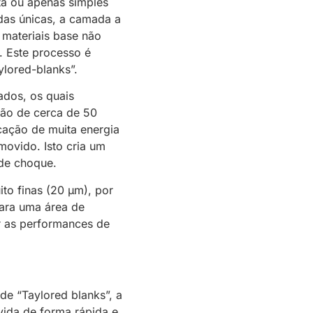
ita ou apenas simples
as únicas, a camada a
 materiais base não
. Este processo é
ylored-blanks”.
zados, os quais
ção de cerca de 50
icação de muita energia
ovido. Isto cria um
de choque.
to finas (20 µm), por
Para uma área de
ir as performances de
e “Taylored blanks”, a
vida de forma rápida e