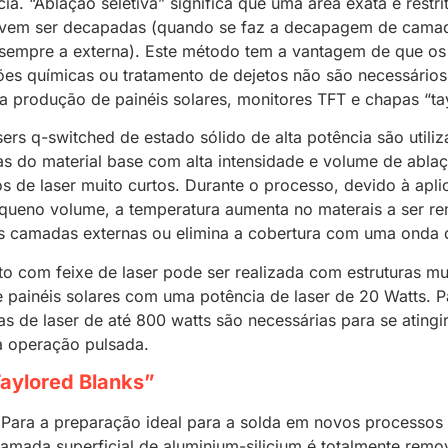
ia. “Ablação seletiva” significa que uma área exata e restr
evem ser decapadas (quando se faz a decapagem de camad
 sempre a externa). Este método tem a vantagem de que os
ões químicas ou tratamento de dejetos não são necessários
a produção de painéis solares, monitores TFT e chapas “ta
sers q-switched de estado sólido de alta potência são utili
 do material base com alta intensidade e volume de abla
os de laser muito curtos. Durante o processo, devido à apl
ueno volume, a temperatura aumenta no materais a ser rem
s camadas externas ou elimina a cobertura com uma onda 
com feixe de laser pode ser realizada com estruturas mui
 painéis solares com uma potência de laser de 20 Watts. 
as de laser de até 800 watts são necessárias para se ating
a operação pulsada.
aylored Blanks”
ara a preparação ideal para a solda em novos processos d
amada superficial de aluminium-silicium é totalmente remo