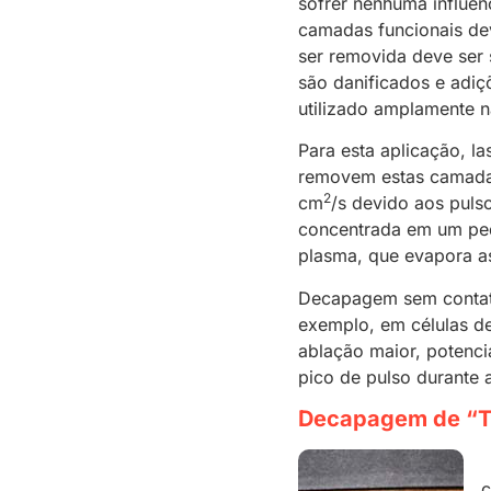
sofrer nenhuma influênc
camadas funcionais d
ser removida deve ser
são danificados e adiç
utilizado amplamente n
Para esta aplicação, la
removem estas camadas
2
cm
/s devido aos puls
concentrada em um peq
plasma, que evapora a
Decapagem sem contato 
exemplo, em células de
ablação maior, potenci
pico de pulso durante 
Decapagem de “T
P
c