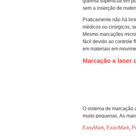
queima superficial em po
sem a inserção de materi
Praticamente não há lim
médicos ou cirúrgicos, s
Mesmo marcações microsc
fácil devido ao controle
em materiais em movime
Marcação a laser 
O sistema de marcação a
muito pequenas. As marc
EasyMark
,
ExactMark
,
P