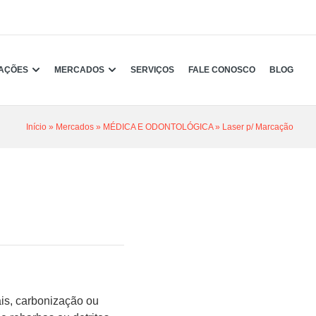
CAÇÕES
MERCADOS
SERVIÇOS
FALE CONOSCO
BLOG
Início
»
Mercados
»
MÉDICA E ODONTOLÓGICA
»
Laser p/ Marcação
ais, carbonização ou