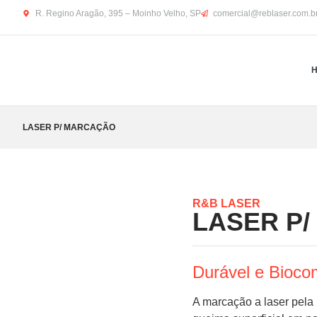
R. Regino Aragão, 395 – Moinho Velho, SP
comercial@reblaser.com.b
LASER P/ MARCAÇÃO
R&B LASER
LASER P
Durável e Bioco
A marcação a laser pela