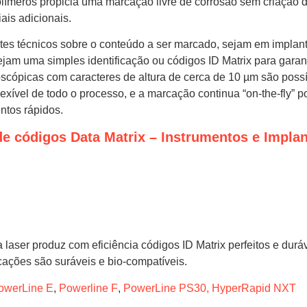
límeros propicia uma marcação livre de corrosão sem criação de
ais adicionais.
ites técnicos sobre o conteúdo a ser marcado, sejam em implant
ejam uma simples identificação ou códigos ID Matrix para garanti
ópicas com caracteres de altura de cerca de 10 µm são possív
 flexível de todo o processo, e a marcação continua “on-the-fly”
ntos rápidos.
de códigos Data Matrix – Instrumentos e Impla
 laser produz com eficiência códigos ID Matrix perfeitos e du
ações são suráveis e bio-compatíveis.
owerLine E
,
Powerline F
,
PowerLine PS30,
HyperRapid NXT