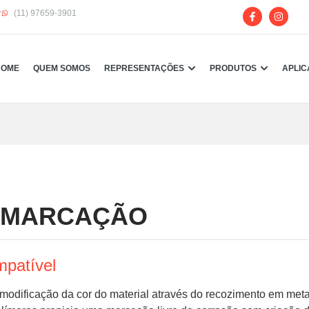
r
(11) 97659-3901
HOME
QUEM SOMOS
REPRESENTAÇÕES
PRODUTOS
APLI
/ MARCAÇÃO
mpatível
 modificação da cor do material através do recozimento em met