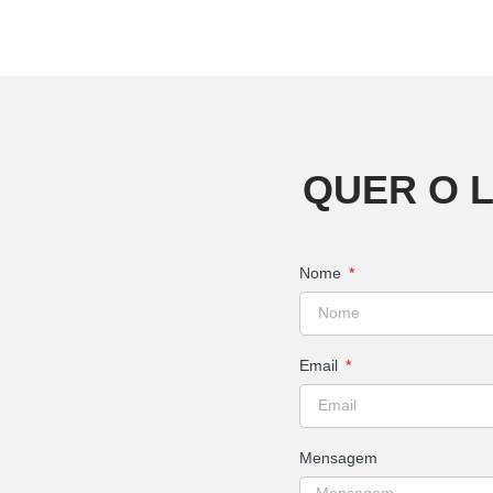
QUER O 
Nome
Email
Mensagem