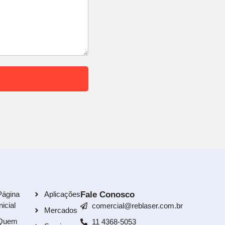
Página
Aplicações
Fale Conosco
nicial
comercial@reblaser.com.br
Mercados
Quem
11 4368-5053