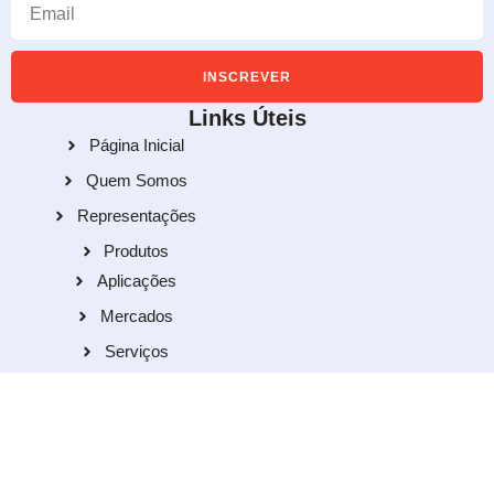
INSCREVER
Links Úteis
Página Inicial
Quem Somos
Representações
Produtos
Aplicações
Mercados
Serviços
Blog
Fale Conosco
comercial@reblaser.com.br
11 4368-5053